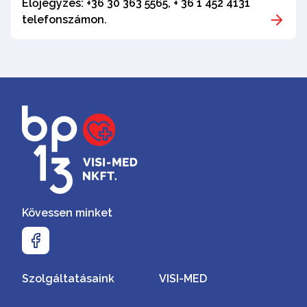
Előjegyzés: +36 30 363 5565, + 36 1 452 4131
telefonszámon.
Kövessen minket
Szolgáltatásaink
VISI-MED