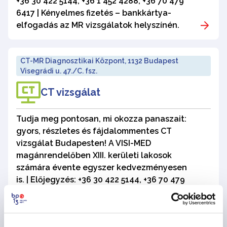
+36 30 422 5144, +36 1 452 4288, +36 70 479
6417 | Kényelmes fizetés – bankkártya-
elfogadás az MR vizsgálatok helyszínén.
CT-MR Diagnosztikai Központ, 1132 Budapest
Visegrádi u. 47./C. fsz.
CT vizsgálat
Tudja meg pontosan, mi okozza panaszait:
gyors, részletes és fájdalommentes CT
vizsgálat Budapesten! A VISI-MED
magánrendelőben XIII. kerületi lakosok
számára évente egyszer kedvezményesen
is. | Előjegyzés: +36 30 422 5144, +36 70 479
6417, +36 1 452 4288 | Kényelmes fizetés –
kártyaelfogadás a CT vizsgálat helyszínén