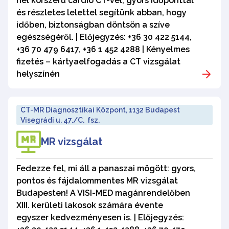
nél korszerű cardio CT-vel, gyors időponttal
és részletes lelettel segítünk abban, hogy
időben, biztonságban döntsön a szíve
egészségéről. | Előjegyzés: +36 30 422 5144,
+36 70 479 6417, +36 1 452 4288 | Kényelmes
fizetés – kártyaelfogadás a CT vizsgálat
helyszínén
CT-MR Diagnosztikai Központ, 1132 Budapest
Visegrádi u. 47./C. fsz.
MR vizsgálat
Fedezze fel, mi áll a panaszai mögött: gyors,
pontos és fájdalommentes MR vizsgálat
Budapesten! A VISI-MED magánrendelőben
XIII. kerületi lakosok számára évente
egyszer kedvezményesen is. | Előjegyzés: