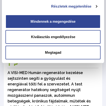
Foglalkozás-egészségügyi alapszolgáltatás
Részletek megjelenítése
cégeknek és munkavállalóknak, beleértve
az alkalmassági vizsgálatokat és az
Mindennek a megengedése
egészségügyi állapot folyamatos nyomon
követését. | Előjegyzés: +36 1 452 4219, +36
20 430 8815
Kiválasztás engedélyezése
VISI-MED - 1139 Budapest Szegedi út 17.
Megtagad
Humán regenerátor kezelés
A VISI-MED Humán regenerátor kezelése
sejtszinten segíti a gyógyulást és
energiával tölti fel a szervezetet. A test
regenerátor hatékony segítséget nyújt
mozgásszervi panaszok, autoimmun
betegségek, krónikus fájdalmak, műtétek és