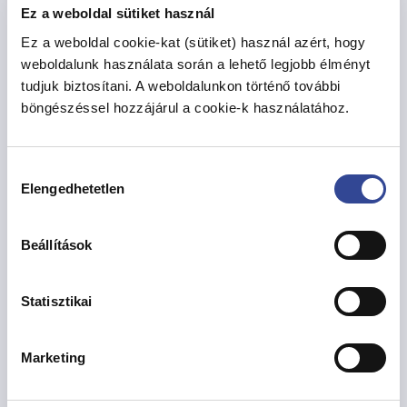
Ez a weboldal sütiket használ
CT-MR Diagnosztikai Központ, 1132 Budapest
Visegrádi u. 47./C. fsz.
Ez a weboldal cookie-kat (sütiket) használ azért, hogy
weboldalunk használata során a lehető legjobb élményt
Alacsony dózisú tüdő CT
tudjuk biztosítani. A weboldalunkon történő további
böngészéssel hozzájárul a cookie-k használatához.
Az alacsony dózisú tüdő CT gyors és
kíméletes vizsgálat a tüdődaganatok és az
egyéb tüdőbetegségek korai felismerésére,
Hozzájárulás
Elengedhetetlen
csökkentett sugárterheléssel. | Előjegyzés,
kiválasztása
bejelentkezés: +36 30 422 5144, +36 70 479
6417, +36 1 452 4288 | Kényelmes fizetés –
Beállítások
kártyaelfogadás a CT vizsgálat helyszínén
Statisztikai
VISI-MED - 1139 Budapest Szegedi út 17. 5. emelet,
512. szoba
Marketing
Foglalkozás-egészségügyi
alapszolgáltatás