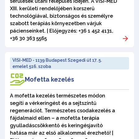
sérülések utáni felépülés idején. A VISI-MED
XIII. kerületi rendelőjében korszerű
technológiával, biztonságos és személyre
szabott terápiás környezetben várjuk
pácienseinket. | Előjegyzés: +36 1 452 4131,
+36 30 363 5565
VISI-MED - 1139 Budapest Szegedi út 17. 5.
emelet 516. szoba
Mofetta kezelés
A mofetta kezelés természetes módon
segíti a vérkeringést és a sejtszintű
regenerációt. Természetes csodakezelés a
fájdalmaid ellen – a mofetta terápia
gyulladáscsökkentő és keringésjavító
hatása már az első alkalommal érezhető! |